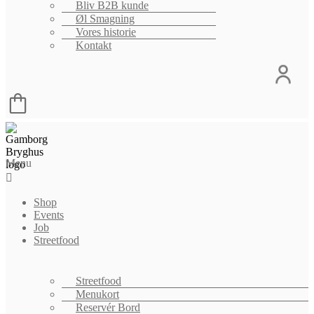
Bliv B2B kunde
Øl Smagning
Vores historie
Kontakt
Menu
Shop
Events
Job
Streetfood
Streetfood
Menukort
Reservér Bord