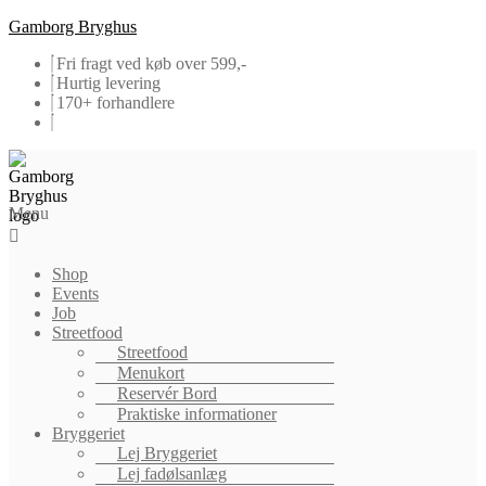
Gamborg Bryghus
Fri fragt ved køb over 599,-
Hurtig levering
170+ forhandlere
Menu
Shop
Events
Job
Streetfood
Streetfood
Menukort
Reservér Bord
Praktiske informationer
Bryggeriet
Lej Bryggeriet
Lej fadølsanlæg