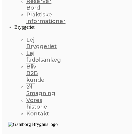
Reservér
Bord
Praktiske
informationer
Bryggeriet
Lej
Bryggeriet
Lej
fadølsanlæg
Bliv
B2B
kunde
Øl
Smagning
Vores
historie
Kontakt