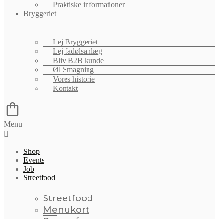
Praktiske informationer
Bryggeriet
Lej Bryggeriet
Lej fadølsanlæg
Bliv B2B kunde
Øl Smagning
Vores historie
Kontakt
Menu
Shop
Events
Job
Streetfood
Streetfood
Menukort