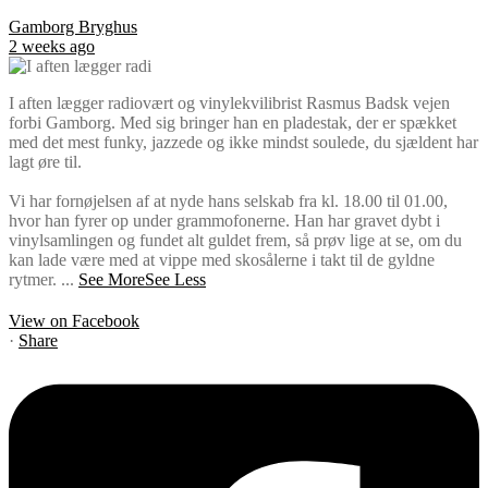
Gamborg Bryghus
2 weeks ago
I aften lægger radiovært og vinylekvilibrist Rasmus Badsk vejen
forbi Gamborg. Med sig bringer han en pladestak, der er spækket
med det mest funky, jazzede og ikke mindst soulede, du sjældent har
lagt øre til.
Vi har fornøjelsen af at nyde hans selskab fra kl. 18.00 til 01.00,
hvor han fyrer op under grammofonerne. Han har gravet dybt i
vinylsamlingen og fundet alt guldet frem, så prøv lige at se, om du
kan lade være med at vippe med skosålerne i takt til de gyldne
rytmer.
...
See More
See Less
View on Facebook
·
Share