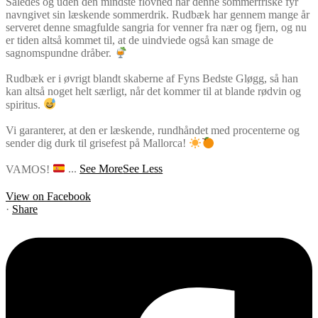
Således og uden den mindste flovhed har denne sommerfriske fyr
navngivet sin læskende sommerdrik. Rudbæk har gennem mange år
serveret denne smagfulde sangria for venner fra nær og fjern, og nu
er tiden altså kommet til, at de uindviede også kan smage de
sagnomspundne dråber.
Rudbæk er i øvrigt blandt skaberne af Fyns Bedste Gløgg, så han
kan altså noget helt særligt, når det kommer til at blande rødvin og
spiritus.
Vi garanterer, at den er læskende, rundhåndet med procenterne og
sender dig durk til grisefest på Mallorca!
VAMOS!
...
See More
See Less
View on Facebook
·
Share