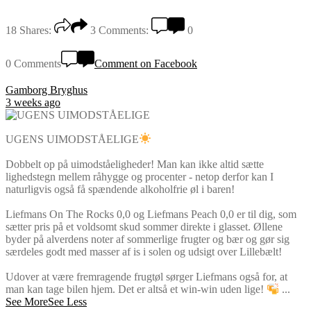
18
Shares:
3
Comments:
0
0 Comments
Comment on Facebook
Gamborg Bryghus
3 weeks ago
UGENS UIMODSTÅELIGE
Dobbelt op på uimodståeligheder! Man kan ikke altid sætte
lighedstegn mellem råhygge og procenter - netop derfor kan I
naturligvis også få spændende alkoholfrie øl i baren!
Liefmans On The Rocks 0,0 og Liefmans Peach 0,0 er til dig, som
sætter pris på et voldsomt skud sommer direkte i glasset. Øllene
byder på alverdens noter af sommerlige frugter og bær og gør sig
særdeles godt med masser af is i solen og udsigt over Lillebælt!
Udover at være fremragende frugtøl sørger Liefmans også for, at
man kan tage bilen hjem. Det er altså et win-win uden lige!
...
See More
See Less