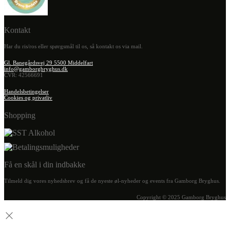
Kontakt
Har du ris/ros eller spørgsmål til os, så kontakt os via mail.
Gl. Banegårdsvej 29 5500 Middelfart
info@gamborgbryghus.dk
CVR: 42566691
Handelsbetingelser
Cookies og privatliv
Shopping
Få en skål i din indbakke
Tilmeld dig vores nyhedsbrev og få de nyeste øl-nyheder og events fra Gamborg Bryghus.
Copyright © 2025 Gamborg Bryghus