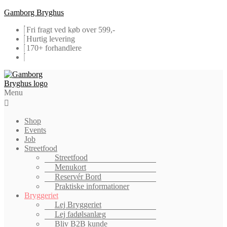
Gamborg Bryghus
Fri fragt ved køb over 599,-
Hurtig levering
170+ forhandlere
Menu
Shop
Events
Job
Streetfood
Streetfood
Menukort
Reservér Bord
Praktiske informationer
Bryggeriet
Lej Bryggeriet
Lej fadølsanlæg
Bliv B2B kunde