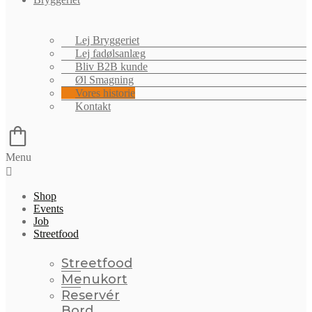
Lej Bryggeriet
Lej fadølsanlæg
Bliv B2B kunde
Øl Smagning
Vores historie
Kontakt
Menu
Shop
Events
Job
Streetfood
Streetfood
Menukort
Reservér
Bord