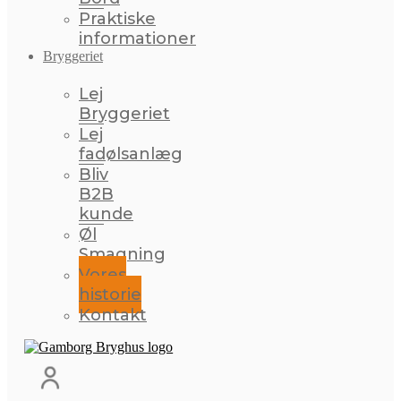
Praktiske
informationer
Bryggeriet
Lej
Bryggeriet
Lej
fadølsanlæg
Bliv
B2B
kunde
Øl
Smagning
Vores
historie
Kontakt