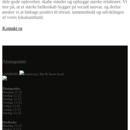
dele gode oplevelser, skabe minder og opbygge stærke relationer. Vi
tror på, at et stærkt fællesskab bygger på socialt ansvar, og derfor
ønsker vi at bidrage positivt til trivsel, sammenhold og udviklingen
af vores lokalsamfund.
Kontakt os
Åbningstider
GAMBORG:
Gamborg’s Bar & Street food:
Åbningstider
Mandag 12-22
Tirsdag 12-22
Onsdag 12-22
Torsdag 12-22
Fredag 12-01
Lørdag 12-01
Søndag 12-22
Madboder
Mandag 12-21
Tirsdag 12-21