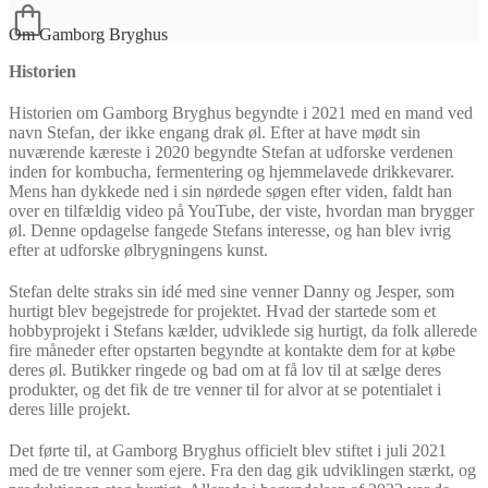
Om Gamborg Bryghus
Historien
Historien om Gamborg Bryghus begyndte i 2021 med en mand ved
navn Stefan, der ikke engang drak øl. Efter at have mødt sin
nuværende kæreste i 2020 begyndte Stefan at udforske verdenen
inden for kombucha, fermentering og hjemmelavede drikkevarer.
Mens han dykkede ned i sin nørdede søgen efter viden, faldt han
over en tilfældig video på YouTube, der viste, hvordan man brygger
øl. Denne opdagelse fangede Stefans interesse, og han blev ivrig
efter at udforske ølbrygningens kunst.
Stefan delte straks sin idé med sine venner Danny og Jesper, som
hurtigt blev begejstrede for projektet. Hvad der startede som et
hobbyprojekt i Stefans kælder, udviklede sig hurtigt, da folk allerede
fire måneder efter opstarten begyndte at kontakte dem for at købe
deres øl. Butikker ringede og bad om at få lov til at sælge deres
produkter, og det fik de tre venner til for alvor at se potentialet i
deres lille projekt.
Det førte til, at Gamborg Bryghus officielt blev stiftet i juli 2021
med de tre venner som ejere. Fra den dag gik udviklingen stærkt, og