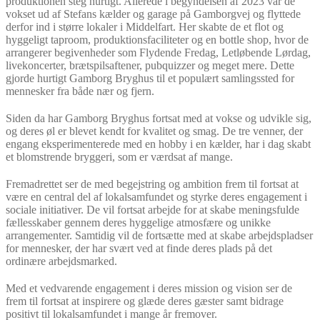
produktionen steg hurtigt. Allerede i begyndelsen af 2023 var de
vokset ud af Stefans kælder og garage på Gamborgvej og flyttede
derfor ind i større lokaler i Middelfart. Her skabte de et flot og
hyggeligt taproom, produktionsfaciliteter og en bottle shop, hvor de
arrangerer begivenheder som Flydende Fredag, Letløbende Lørdag,
livekoncerter, brætspilsaftener, pubquizzer og meget mere. Dette
gjorde hurtigt Gamborg Bryghus til et populært samlingssted for
mennesker fra både nær og fjern.
Siden da har Gamborg Bryghus fortsat med at vokse og udvikle sig,
og deres øl er blevet kendt for kvalitet og smag. De tre venner, der
engang eksperimenterede med en hobby i en kælder, har i dag skabt
et blomstrende bryggeri, som er værdsat af mange.
Fremadrettet ser de med begejstring og ambition frem til fortsat at
være en central del af lokalsamfundet og styrke deres engagement i
sociale initiativer. De vil fortsat arbejde for at skabe meningsfulde
fællesskaber gennem deres hyggelige atmosfære og unikke
arrangementer. Samtidig vil de fortsætte med at skabe arbejdspladser
for mennesker, der har svært ved at finde deres plads på det
ordinære arbejdsmarked.
Med et vedvarende engagement i deres mission og vision ser de
frem til fortsat at inspirere og glæde deres gæster samt bidrage
positivt til lokalsamfundet i mange år fremover.