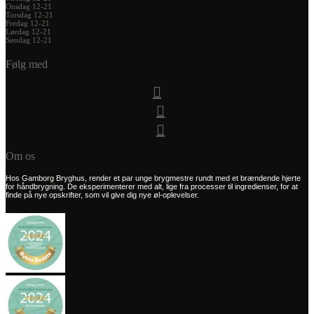
Onsdag 12-21
Torsdag 12-21
Fredag 12-21
Lørdag 12-21
Søndag 12-21
Følg med
Om os
Hos Gamborg Bryghus, render et par unge brygmestre rundt med et brændende hjerte
for håndbrygning. De eksperimenterer med alt, lige fra processer til ingredienser, for at
finde på nye opskrifter, som vil give dig nye øl-oplevelser.