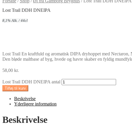
Forside
/
Shop
/
Øl fra Gamborg Bryghus
/
Lost Trail DDH DNEIPA
Lost Trail DDH DNEIPA
8,1% Alk. / 44cl
Lost Trail En kraftfuld og aromatisk DIPA dryhoppet med Nectaron, Ne
Den bløde maltbase af byg, hvede og havre skaber en fyldig mundfyld
58,00
kr.
Lost Trail DDH DNEIPA antal
Tilføj til kurv
Beskrivelse
Yderligere information
Beskrivelse