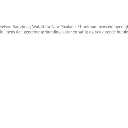
lson Sauvin og Wai-iti fra New Zealand. Humlesammensætningen giver in
e, mens den generøse tørhumling sikrer en saftig og vedvarende humle