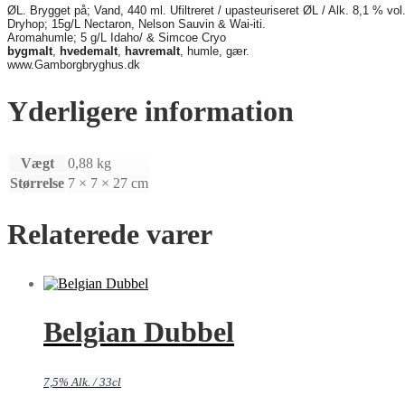
ØL. Brygget på; Vand, 440 ml. Ufiltreret / upasteuriseret ØL / Alk. 8,1 % vol
Dryhop; 15g/L Nectaron, Nelson Sauvin & Wai-iti.
Aromahumle; 5 g/L Idaho/ & Simcoe Cryo
bygmalt
,
hvedemalt
,
havremalt
, humle, gær.
www.Gamborgbryghus.dk
Yderligere information
Vægt
0,88 kg
Størrelse
7 × 7 × 27 cm
Relaterede varer
Belgian Dubbel
7,5% Alk. / 33cl