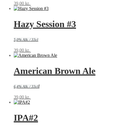
39,00
kr.
Tilføj til kurv
Hazy Session #3
5,0% Alk. / 33cl
39,00
kr.
Tilføj til kurv
American Brown Ale
l
6,4% Alk. / 33cl
39,00
kr.
Tilføj til kurv
IPA#2