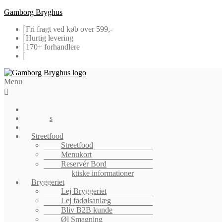
Gamborg Bryghus
Fri fragt ved køb over 599,-
Hurtig levering
170+ forhandlere
Menu
Shop
Events
Job
Streetfood
Streetfood
Menukort
Reservér Bord
Praktiske informationer
Bryggeriet
Lej Bryggeriet
Lej fadølsanlæg
Bliv B2B kunde
Øl Smagning