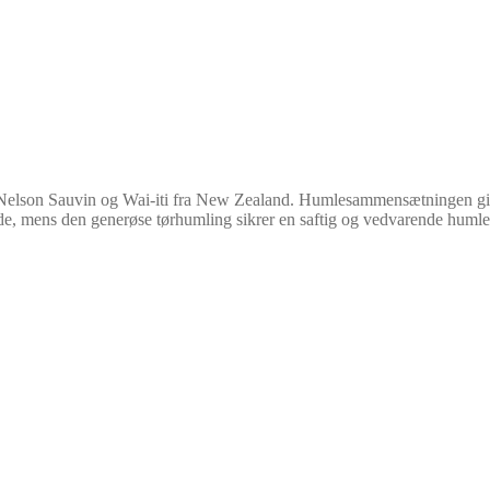
lson Sauvin og Wai-iti fra New Zealand. Humlesammensætningen giver in
e, mens den generøse tørhumling sikrer en saftig og vedvarende humle