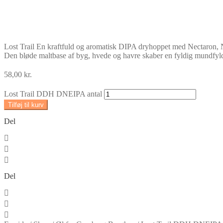
Lost Trail En kraftfuld og aromatisk DIPA dryhoppet med Nectaron, Ne
Den bløde maltbase af byg, hvede og havre skaber en fyldig mundfyld
58,00
kr.
Lost Trail DDH DNEIPA antal
Tilføj til kurv
Del
Del