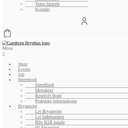
Vores historie
Kontakt
Menu
Shop
Events
Job
Streetfood
Streetfood
Menukort
Reservér Bord
Praktiske informationer
Bryggeriet
Lej Bryggeriet
Lej fadølsanlæg
Bliv B2B kunde
Øl Smagning