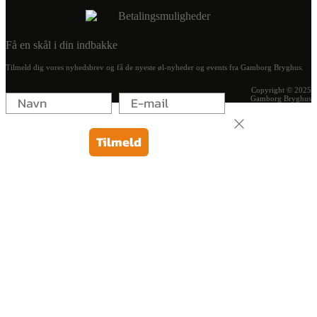
Få en skål i din indbakke
Tilmeld dig vores nyhedsbrev og få de nyeste øl-nyheder og events fra Gamborg Bryghus.
Copyright © 2025
Gamborg Bryghus
Tilmeld