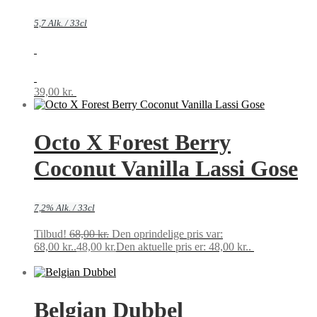
5,7 Alk. / 33cl
39,00
kr.
Tilføj til kurv
Octo X Forest Berry
Coconut Vanilla Lassi Gose
7,2% Alk. / 33cl
Tilbud!
68,00
kr.
Den oprindelige pris var:
68,00 kr..
48,00
kr.
Den aktuelle pris er: 48,00 kr..
Tilføj til
kurv
Belgian Dubbel