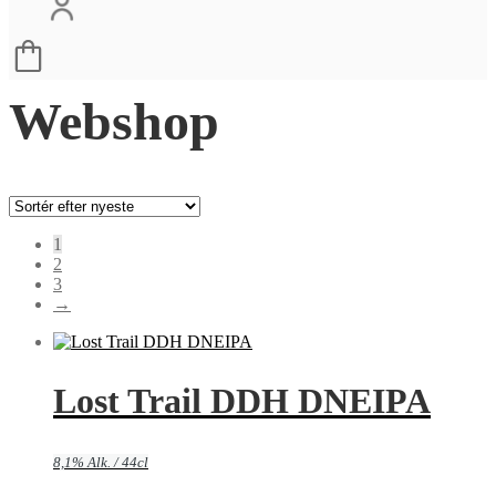
Webshop
1
2
3
→
Lost Trail DDH DNEIPA
8,1% Alk. / 44cl