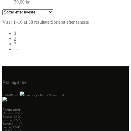
39,00
kr.
Tilføj til kurv
Viser 1–16 af 38 resultater
Sorteret efter seneste
1
2
3
→
Åbningstider
GAMBORG:
Gamborg’s Bar & Street food:
Åbningstider
Mandag 12-22
Tirsdag 12-22
Onsdag 12-22
Torsdag 12-22
Fredag 12-01
Lørdag 12-01