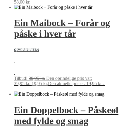
58,00
kr.
Tilføj til kurv
Ein Maibock – Forår og
påske i hver tår
6,2% Alk. / 33cl
Tilbud!
39,95
kr.
Den oprindelige pris var:
39,95 kr..
19,95
kr.
Den aktuelle pris er: 19,95 kr..
Tilføj til
kurv
Ein Doppelbock – Påskeøl
med fylde og smag