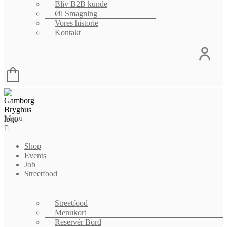
Bliv B2B kunde
Øl Smagning
Vores historie
Kontakt
Menu
Shop
Events
Job
Streetfood
Streetfood
Menukort
Reservér Bord