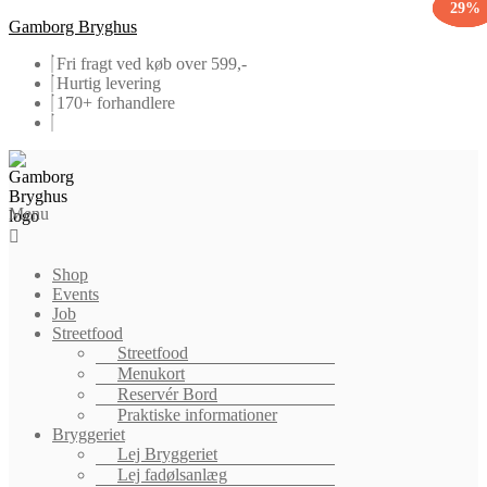
50%
50%
29%
29%
Gamborg Bryghus
Fri fragt ved køb over 599,-
Hurtig levering
170+ forhandlere
Menu
Shop
Events
Job
Streetfood
Streetfood
Menukort
Reservér Bord
Praktiske informationer
Bryggeriet
Lej Bryggeriet
Lej fadølsanlæg