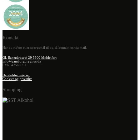
Kontakt
Har du ris/ros eller spørgsmål til os, så kontakt os via mail.
Gl. Banegårdsvej 29 5500 Middelfart
info@gamborgbryghus.dk
CVR: 42566691
Handelsbetingelser
Cookies og privatliv
Shopping