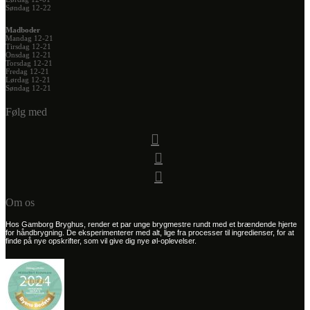
Søndag 12-22
Madboder
Mandag 12-21
Tirsdag 12-21
Onsdag 12-21
Torsdag 12-21
Fredag 12-21
Lørdag 12-21
Søndag 12-21
Følg med
Om os
Hos Gamborg Bryghus, render et par unge brygmestre rundt med et brændende hjerte
for håndbrygning. De eksperimenterer med alt, lige fra processer til ingredienser, for at
finde på nye opskrifter, som vil give dig nye øl-oplevelser.