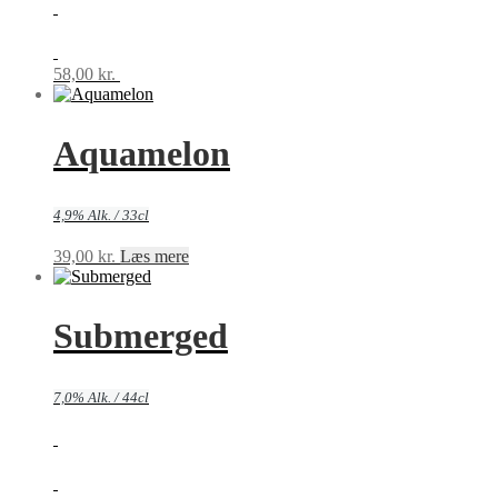
58,00
kr.
Tilføj til kurv
Aquamelon
4,9% Alk. / 33cl
39,00
kr.
Læs mere
Submerged
7,0% Alk. / 44cl