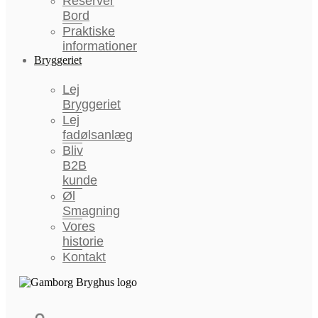
Reservér
Bord
Praktiske
informationer
Bryggeriet
Lej
Bryggeriet
Lej
fadølsanlæg
Bliv
B2B
kunde
Øl
Smagning
Vores
historie
Kontakt