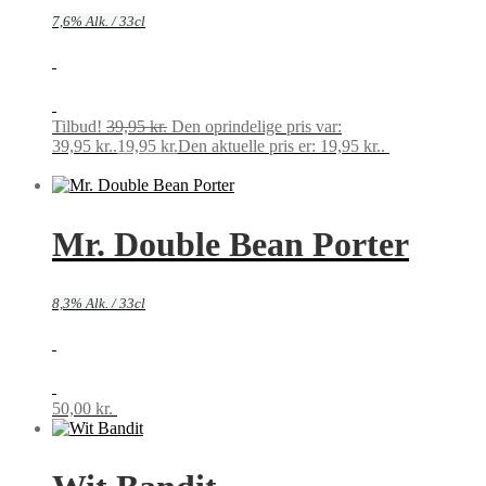
7,6% Alk. / 33cl
Tilbud!
39,95
kr.
Den oprindelige pris var:
39,95 kr..
19,95
kr.
Den aktuelle pris er: 19,95 kr..
Tilføj til
kurv
Mr. Double Bean Porter
8,3% Alk. / 33cl
50,00
kr.
Tilføj til kurv