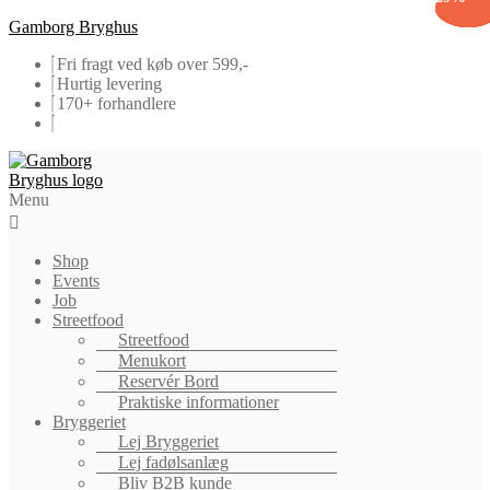
Gamborg Bryghus
Fri fragt ved køb over 599,-
Hurtig levering
170+ forhandlere
Menu
Shop
Events
Job
Streetfood
Streetfood
Menukort
Reservér Bord
Praktiske informationer
Bryggeriet
Lej Bryggeriet
Lej fadølsanlæg
Bliv B2B kunde