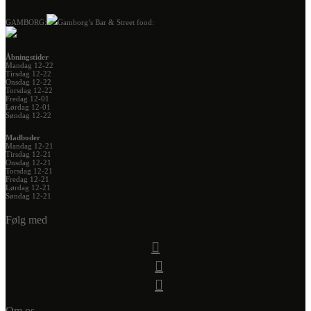
GAMBORG:
Gamborg’s Bar & Street food:
Åbningstider
Mandag 12-22
Tirsdag 12-22
Onsdag 12-22
Torsdag 12-22
Fredag 12-01
Lørdag 12-01
Søndag 12-22
Madboder
Mandag 12-21
Tirsdag 12-21
Onsdag 12-21
Torsdag 12-21
Fredag 12-21
Lørdag 12-21
Søndag 12-21
Følg med
Om os