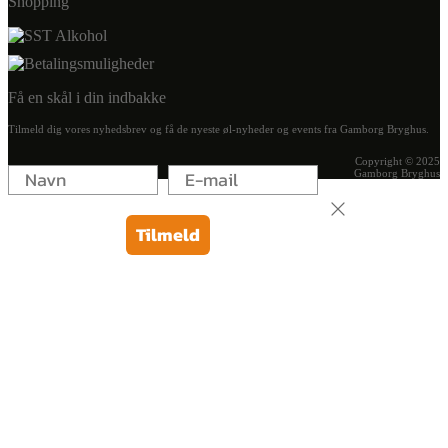
Shopping
Få en skål i din indbakke
Tilmeld dig vores nyhedsbrev og få de nyeste øl-nyheder og events fra Gamborg Bryghus.
Copyright © 2025
Gamborg Bryghus
Tilmeld