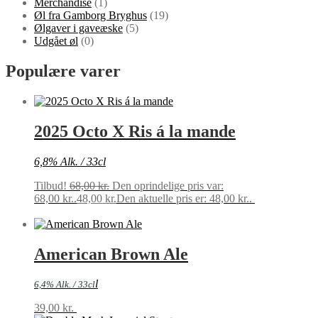
Merchandise
(1)
Øl fra Gamborg Bryghus
(19)
Ølgaver i gaveæske
(5)
Udgået øl
(0)
Populære varer
2025 Octo X Ris á la mande
6,8% Alk. / 33cl
Tilbud!
68,00
kr.
Den oprindelige pris var:
68,00 kr..
48,00
kr.
Den aktuelle pris er: 48,00 kr..
Tilføj til
kurv
American Brown Ale
l
6,4% Alk. / 33cl
39,00
kr.
Tilføj til kurv