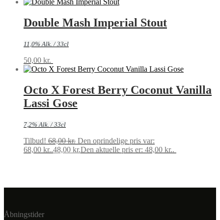
Double Mash Imperial Stout
11,0% Alk. / 33cl
50,00
kr.
Tilføj til kurv
Octo X Forest Berry Coconut Vanilla
Lassi Gose
7,2% Alk. / 33cl
Tilbud!
68,00
kr.
Den oprindelige pris var:
68,00 kr..
48,00
kr.
Den aktuelle pris er: 48,00 kr..
Tilføj til
kurv
Åbningstider