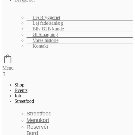
Lej Bryggeriet
Lej fadølsanlæg
Bliv B2B kunde
Øl Smagning
Vores historie
Kontakt
Menu
Shop
Events
Job
Streetfood
Streetfood
Menukort
Reservér
Bord