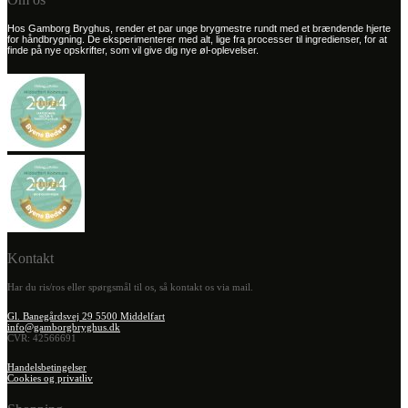
Hos Gamborg Bryghus, render et par unge brygmestre rundt med et brændende hjerte
for håndbrygning. De eksperimenterer med alt, lige fra processer til ingredienser, for at
finde på nye opskrifter, som vil give dig nye øl-oplevelser.
Kontakt
Har du ris/ros eller spørgsmål til os, så kontakt os via mail.
Gl. Banegårdsvej 29 5500 Middelfart
info@gamborgbryghus.dk
CVR: 42566691
Handelsbetingelser
Cookies og privatliv