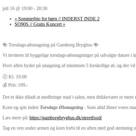
juli 16 @ 19:00
-
20:30
«
Sommerbio for børn // INDERST INDE 2
SO90S // Gratis Koncert
»
🍻 Torsdags-ølsmagning på Gamborg Bryghus 🍻
Vi inviterer til hyggelige torsdags-ølsmagninger på udvalgte datoer i lø
Hver aften byder på smagning af minimum 5 forskellige øl, og der vil 
🕖 Kl. 19.00
💰 Pris: 189,-
Det er ikke tilladt at medbringe mad i salen, men drikkevarer er mer
Kom og spis inden
Torsdags Ølsmagning
. Som altid åbner vores ma
Læs mere på:
https://gamborgbryghus.dk/streetfood/
Tag en ven under armen og kom forbi til en aften med god stemning 