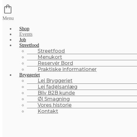
Menu
Shop
Events
Job
Streetfood
Streetfood
Menukort
Reservér Bord
Praktiske informationer
Bryggeriet
Lej Bryggeriet
Lej fadølsanlæg
Bliv B2B kunde
Øl Smagning
Vores historie
Kontakt