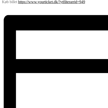
Køb billet
https://www.yourticket.dk/?ytfilterarrid=949