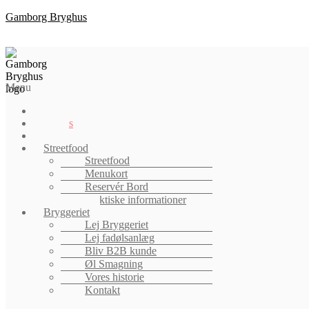
Gamborg Bryghus
Menu
Shop
Events
Job
Streetfood
Streetfood
Menukort
Reservér Bord
Praktiske informationer
Bryggeriet
Lej Bryggeriet
Lej fadølsanlæg
Bliv B2B kunde
Øl Smagning
Vores historie
Kontakt