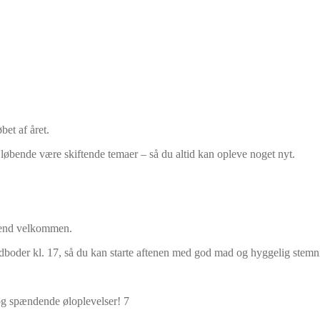
bet af året.
løbende være skiftende temaer – så du altid kan opleve noget nyt.
e end velkommen.
dboder kl. 17, så du kan starte aftenen med god mad og hyggelig stem
og spændende øloplevelser! 7