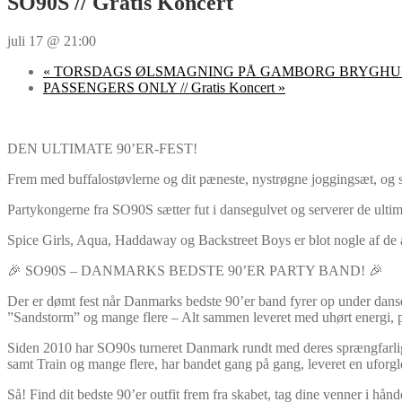
SO90S // Gratis Koncert
juli 17 @ 21:00
«
TORSDAGS ØLSMAGNING PÅ GAMBORG BRYGHU
PASSENGERS ONLY // Gratis Koncert
»
DEN ULTIMATE 90’ER-FEST!
Frem med buffalostøvlerne og dit pæneste, nystrøgne joggingsæt, og s
Partykongerne fra SO90S sætter fut i dansegulvet og serverer de ultima
Spice Girls, Aqua, Haddaway og Backstreet Boys er blot nogle af de 
🎉 SO90S – DANMARKS BEDSTE 90’ER PARTY BAND! 🎉
Der er dømt fest når Danmarks bedste 90’er band fyrer op under danse
”Sandstorm” og mange flere – Alt sammen leveret med uhørt energi, 
Siden 2010 har SO90s turneret Danmark rundt med deres sprængfarli
samt Train og mange flere, har bandet gang på gang, leveret en uforgle
Så! Find dit bedste 90’er outfit frem fra skabet, tag dine venner i h