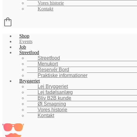
Vores historie
Kontakt
Menu
Shop
Events
Job
Streetfood
Streetfood
Menukort
Reservér Bord
Praktiske informationer
Bryggeriet
Lej Bryggeriet
Lej fadølsanlæg
Bliv B2B kunde
Øl Smagning
Vores historie
Kontakt