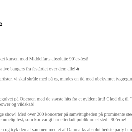
S
æt kursen mod Middelfarts absolutte 90’er-fest!
tive bangers fra festårtiet over dem alle!🔥
artister, vi skal skråle med på og mindes en tid med ubekymret tyggeg
gulvet på Operaen med de største hits fra et gyldent årti! Glæd dig til
power og vildskab!
ge show! Med over 200 koncerter på samvittigheden på prominente st
mmelig fest, som kortvarigt har efterladt publikum et sted i 90’erne!
ånden og tryk den af sammen med et af Danmarks absolut bedste party ban