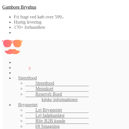
Gamborg Bryghus
Fri fragt ved køb over 599,-
Hurtig levering
170+ forhandlere
Menu
Shop
Events
Job
Streetfood
Streetfood
Menukort
Reservér Bord
Praktiske informationer
Bryggeriet
Lej Bryggeriet
Lej fadølsanlæg
Bliv B2B kunde
Øl Smagning