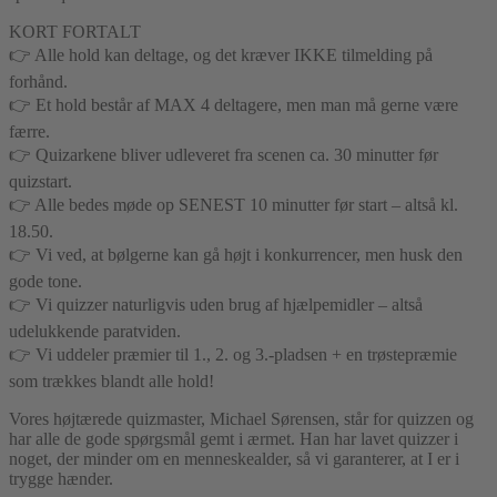
KORT FORTALT
👉 Alle hold kan deltage, og det kræver IKKE tilmelding på
forhånd.
👉 Et hold består af MAX 4 deltagere, men man må gerne være
færre.
👉 Quizarkene bliver udleveret fra scenen ca. 30 minutter før
quizstart.
👉 Alle bedes møde op SENEST 10 minutter før start – altså kl.
18.50.
👉 Vi ved, at bølgerne kan gå højt i konkurrencer, men husk den
gode tone.
👉 Vi quizzer naturligvis uden brug af hjælpemidler – altså
udelukkende paratviden.
👉 Vi uddeler præmier til 1., 2. og 3.-pladsen + en trøstepræmie
som trækkes blandt alle hold!
Vores højtærede quizmaster, Michael Sørensen, står for quizzen og
har alle de gode spørgsmål gemt i ærmet. Han har lavet quizzer i
noget, der minder om en menneskealder, så vi garanterer, at I er i
trygge hænder.