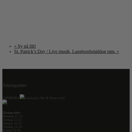
«
Sy på filt!
St. Patrick’s Day / Live musik, Langbordsmiddag mm.
»
Åbningstider
GAMBORG:
Gamborg’s Bar & Street food:
Åbningstider
Mandag 12-22
Tirsdag 12-22
Onsdag 12-22
Torsdag 12-22
Fredag 12-01