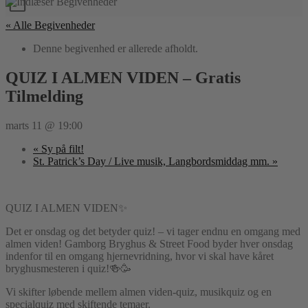
« Alle Begivenheder
Denne begivenhed er allerede afholdt.
QUIZ I ALMEN VIDEN – Gratis
Tilmelding
marts 11 @ 19:00
«
Sy på filt!
St. Patrick’s Day / Live musik, Langbordsmiddag mm.
»
QUIZ I ALMEN VIDEN✨
Det er onsdag og det betyder quiz! – vi tager endnu en omgang med
almen viden! Gamborg Bryghus & Street Food byder hver onsdag
indenfor til en omgang hjernevridning, hvor vi skal have kåret
bryghusmesteren i quiz!🍻🥳
Vi skifter løbende mellem almen viden-quiz, musikquiz og en
specialquiz med skiftende temaer.