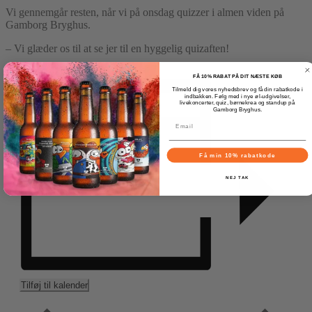
Vi gennemgår resten, når vi på onsdag quizzer i almen viden på
Gamborg Bryghus.
– Vi glæder os til at se jer til en hyggelig quizaften!
FÅ 10% RABAT PÅ DIT NÆSTE KØB
Tilmeld dig vores nyhedsbrev og få din rabatkode i
indbakken. Følg med i nye øl-udgivelser,
livekoncerter, quiz, børnekrea og standup på
Gamborg Bryghus.
Få min 10% rabatkode
NEJ TAK
Tilføj til kalender