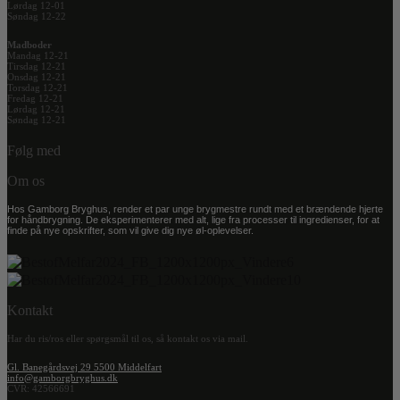
Lørdag 12-01
Søndag 12-22
Madboder
Mandag 12-21
Tirsdag 12-21
Onsdag 12-21
Torsdag 12-21
Fredag 12-21
Lørdag 12-21
Søndag 12-21
Følg med
Om os
Hos Gamborg Bryghus, render et par unge brygmestre rundt med et brændende hjerte
for håndbrygning. De eksperimenterer med alt, lige fra processer til ingredienser, for at
finde på nye opskrifter, som vil give dig nye øl-oplevelser.
Kontakt
Har du ris/ros eller spørgsmål til os, så kontakt os via mail.
Gl. Banegårdsvej 29 5500 Middelfart
info@gamborgbryghus.dk
CVR: 42566691