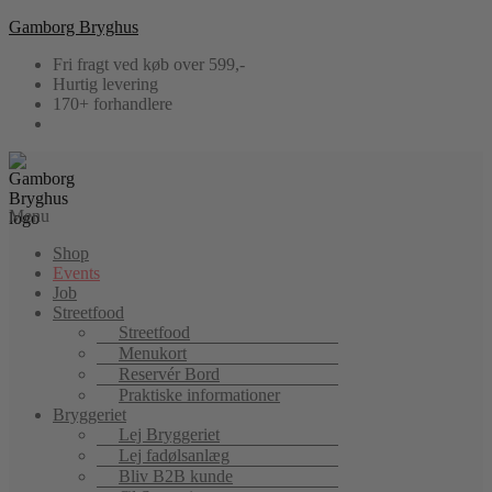
Gamborg Bryghus
Fri fragt ved køb over 599,-
Hurtig levering
170+ forhandlere
Menu
Shop
Events
Job
Streetfood
Streetfood
Menukort
Reservér Bord
Praktiske informationer
Bryggeriet
Lej Bryggeriet
Lej fadølsanlæg
Bliv B2B kunde