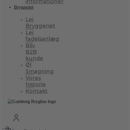
informationer
Bryggeriet
Lej
Bryggeriet
Lej
fadølsanlæg
Bliv
B2B
kunde
Øl
Smagning
Vores
historie
Kontakt