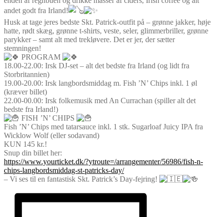
enden af regnbuen og drikke masser af ciders, Irish coffee og alt
andet godt fra Irland!
Husk at tage jeres bedste Skt. Patrick-outfit på – grønne jakker, høje
hatte, rødt skæg, grønne t-shirts, veste, seler, glimmerbriller, grønne
parykker – samt alt med trekløvere. Det er jer, der sætter
stemningen!
PROGRAM
18.00-22.00: Irsk DJ-set – alt det bedste fra Irland (og lidt fra
Storbritannien)
19.00-20.00: Irsk langbordsmiddag m. Fish ’N’ Chips inkl. 1 øl
(kræver billet)
22.00-00.00: Irsk folkemusik med An Currachan (spiller alt det
bedste fra Irland!)
FISH ’N’ CHIPS
Fish ’N’ Chips med tatarsauce inkl. 1 stk. Sugarloaf Juicy IPA fra
Wicklow Wolf (eller sodavand)
KUN 145 kr.!
Snup din billet her:
https://www.yourticket.dk/?ytroute=/arrangementer/56986/fish-n-
chips-langbordsmiddag-st-patricks-day/
– Vi ses til en fantastisk Skt. Patrick’s Day-fejring!