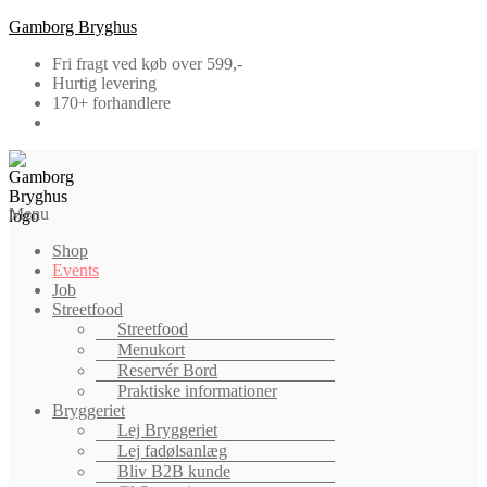
Gamborg Bryghus
Fri fragt ved køb over 599,-
Hurtig levering
170+ forhandlere
Menu
Shop
Events
Job
Streetfood
Streetfood
Menukort
Reservér Bord
Praktiske informationer
Bryggeriet
Lej Bryggeriet
Lej fadølsanlæg
Bliv B2B kunde