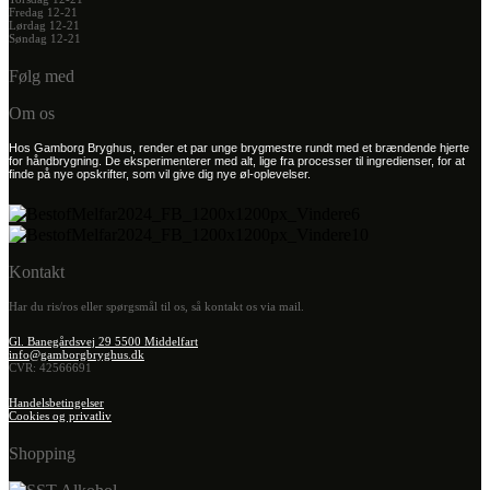
Fredag 12-21
Lørdag 12-21
Søndag 12-21
Følg med
Om os
Hos Gamborg Bryghus, render et par unge brygmestre rundt med et brændende hjerte
for håndbrygning. De eksperimenterer med alt, lige fra processer til ingredienser, for at
finde på nye opskrifter, som vil give dig nye øl-oplevelser.
Kontakt
Har du ris/ros eller spørgsmål til os, så kontakt os via mail.
Gl. Banegårdsvej 29 5500 Middelfart
info@gamborgbryghus.dk
CVR: 42566691
Handelsbetingelser
Cookies og privatliv
Shopping