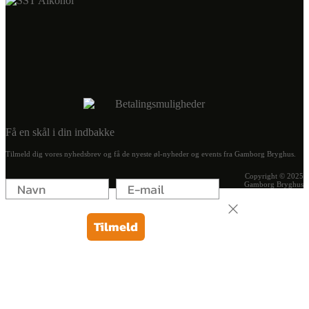
Få en skål i din indbakke
Tilmeld dig vores nyhedsbrev og få de nyeste øl-nyheder og events fra Gamborg Bryghus.
Copyright © 2025
Gamborg Bryghus
Tilmeld