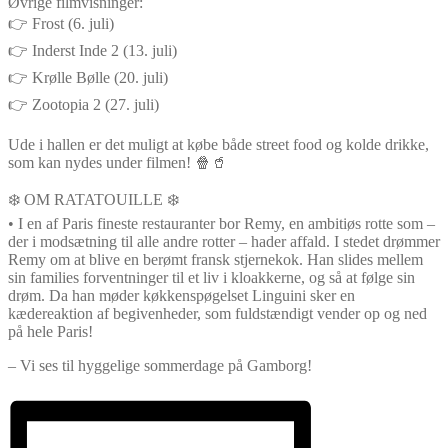
Øvrige filmvisninger:
👉 Frost (6. juli)
👉 Inderst Inde 2 (13. juli)
👉 Krølle Bølle (20. juli)
👉 Zootopia 2 (27. juli)
Ude i hallen er det muligt at købe både street food og kolde drikke,
som kan nydes under filmen! 🍿🥤
❄️ OM RATATOUILLE ❄️
• I en af Paris fineste restauranter bor Remy, en ambitiøs rotte som –
der i modsætning til alle andre rotter – hader affald. I stedet drømmer
Remy om at blive en berømt fransk stjernekok. Han slides mellem
sin families forventninger til et liv i kloakkerne, og så at følge sin
drøm. Da han møder køkkenspøgelset Linguini sker en
kædereaktion af begivenheder, som fuldstændigt vender op og ned
på hele Paris!
– Vi ses til hyggelige sommerdage på Gamborg!