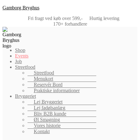
Gamborg Bryghus
Fri fragt ved køb over 599,-
Hurtig levering
170+ forhandlere
Menu
Shop
Events
Job
Streetfood
Streetfood
Menukort
Reservér Bord
Praktiske informationer
Bryggeriet
Lej Bryggeriet
Lej fadølsanlæg
Bliv B2B kunde
Øl Smagning
Vores historie
Kontakt