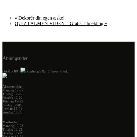
«
Dekorér din egen æske!
QUIZ I ALMEN VIDEN – Gratis Tilmelding
»
Åbningstider
GAMBORG:
Gamborg’s Bar & Street food:
Åbningstider
Mandag 12-22
Tirsdag 12-22
Onsdag 12-22
Torsdag 12-22
Fredag 12-01
Lørdag 12-01
Søndag 12-22
Madboder
Mandag 12-21
Tirsdag 12-21
Onsdag 12-21
Torsdag 12-21