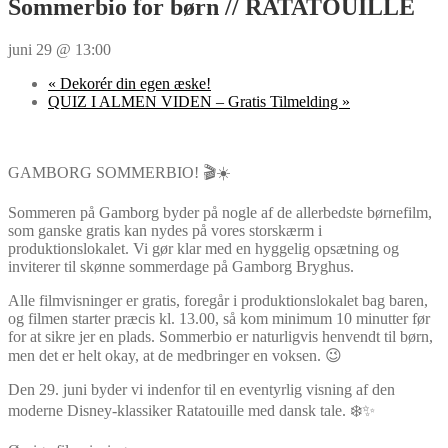
Sommerbio for børn // RATATOUILLE
juni 29 @ 13:00
«
Dekorér din egen æske!
QUIZ I ALMEN VIDEN – Gratis Tilmelding
»
GAMBORG SOMMERBIO! 🎬☀️
Sommeren på Gamborg byder på nogle af de allerbedste børnefilm,
som ganske gratis kan nydes på vores storskærm i
produktionslokalet. Vi gør klar med en hyggelig opsætning og
inviterer til skønne sommerdage på Gamborg Bryghus.
Alle filmvisninger er gratis, foregår i produktionslokalet bag baren,
og filmen starter præcis kl. 13.00, så kom minimum 10 minutter før
for at sikre jer en plads. Sommerbio er naturligvis henvendt til børn,
men det er helt okay, at de medbringer en voksen. 😉
Den 29. juni byder vi indenfor til en eventyrlig visning af den
moderne Disney-klassiker Ratatouille med dansk tale. ❄️✨