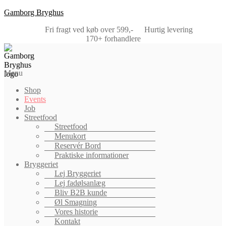
Gamborg Bryghus
Fri fragt ved køb over 599,-
Hurtig levering
170+ forhandlere
Menu
Shop
Events
Job
Streetfood
Streetfood
Menukort
Reservér Bord
Praktiske informationer
Bryggeriet
Lej Bryggeriet
Lej fadølsanlæg
Bliv B2B kunde
Øl Smagning
Vores historie
Kontakt