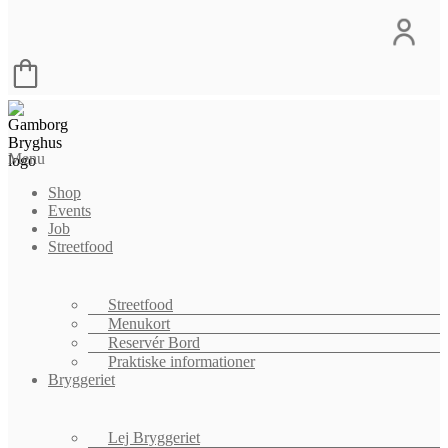
Menu
Shop
Events
Job
Streetfood
Streetfood
Menukort
Reservér Bord
Praktiske informationer
Bryggeriet
Lej Bryggeriet