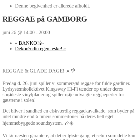
Denne begivenhed er allerede afholdt.
REGGAE på GAMBORG
juni 26 @ 14:00
-
20:00
«
BANKO!🥳
Dekorér din egen æske!
»
REGGAE & GLADE DAGE! ☀️🌴
Fredag d. 26. juni spiller vi sommersød reggae for fulde gardiner.
Lydsystemkollektivet Kingsway Hi-Fi tænder op under deres
sprødeste vinylplader og spiller nøje udvalgte reggaeperler for
gæsterne i solen!
Det bliver i sandhed en elskværdig reggaekavalkade, som byder på
intet mindre end 6 timers sommertoner på deres helt eget
hjemmebyggede soundsystem. 🎶☀️
Vi tør næsten garantere, at det er første gang, et setup som dette kan