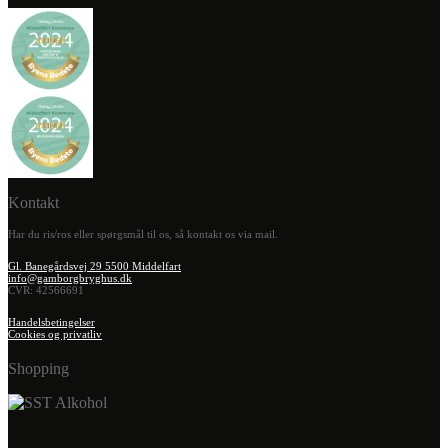
Kontakt
Har du ris/ros eller spørgsmål til os, så kontakt os via mail.
Gl. Banegårdsvej 29 5500 Middelfart
info@gamborgbryghus.dk
CVR: 42566691
Handelsbetingelser
Cookies og privatliv
Shopping