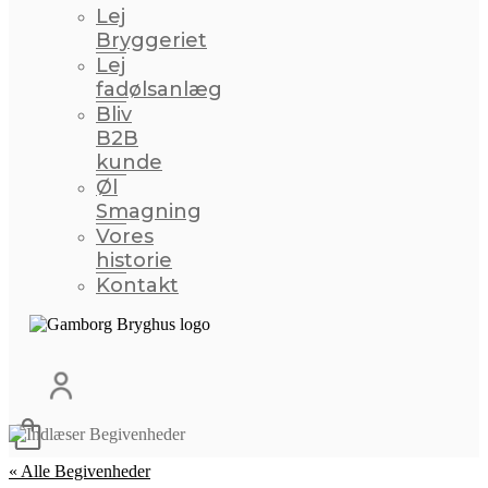
Lej
Bryggeriet
Lej
fadølsanlæg
Bliv
B2B
kunde
Øl
Smagning
Vores
historie
Kontakt
« Alle Begivenheder