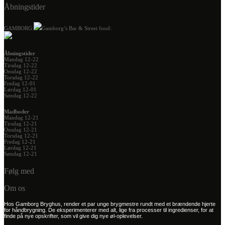
Åbningstider
GAMBORG:
Gamborg’s Bar & Street food:
Åbningstider
Mandag 12-22
Tirsdag 12-22
Onsdag 12-22
Torsdag 12-22
Fredag 12-01
Lørdag 12-01
Søndag 12-22
Madboder
Mandag 12-21
Tirsdag 12-21
Onsdag 12-21
Torsdag 12-21
Fredag 12-21
Lørdag 12-21
Søndag 12-21
Følg med
Om os
Hos Gamborg Bryghus, render et par unge brygmestre rundt med et brændende hjerte
for håndbrygning. De eksperimenterer med alt, lige fra processer til ingredienser, for at
finde på nye opskrifter, som vil give dig nye øl-oplevelser.