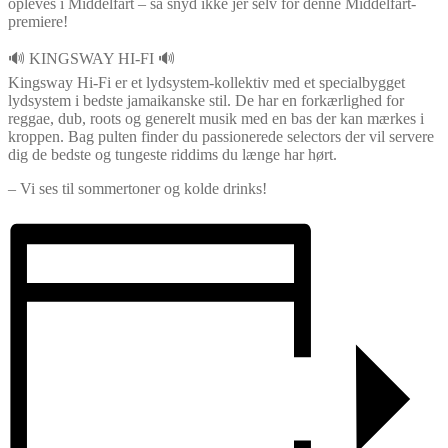
opleves i Middelfart – så snyd ikke jer selv for denne Middelfart-
premiere!
🔊 KINGSWAY HI-FI 🔊
Kingsway Hi-Fi er et lydsystem-kollektiv med et specialbygget
lydsystem i bedste jamaikanske stil. De har en forkærlighed for
reggae, dub, roots og generelt musik med en bas der kan mærkes i
kroppen. Bag pulten finder du passionerede selectors der vil servere
dig de bedste og tungeste riddims du længe har hørt.
– Vi ses til sommertoner og kolde drinks!