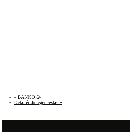
«
BANKO!🥳
Dekorér din egen æske!
»