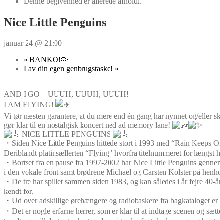
Denne begivenhed er allerede afholdt.
Nice Little Penguins
januar 24 @ 21:00
«
BANKO!🥳
Lav din egen genbrugstaske!
»
AND I GO – UUUH, UUUH, UUUH!
I AM FLYING!
Vi tør næsten garantere, at du mere end én gang har nynnet og/eller 
gør klar til en nostalgisk koncert ned ad memory lane!
NICE LITTLE PENGUINS
・Siden Nice Little Penguins hittede stort i 1993 med “Rain Keeps On 
Deriblandt platinsællerten “Flying” hvorfra titelnummeret for længst 
・Bortset fra en pause fra 1997-2002 har Nice Little Penguins gennem a
i den vokale front samt brødrene Michael og Carsten Kolster på henho
・De tre har spillet sammen siden 1983, og kan således i år fejre 40-år
kendt for.
・Ud over adskillige ørehængere og radiobaskere fra bagkataloget er d
・Det er nogle erfarne herrer, som er klar til at indtage scenen og sætt