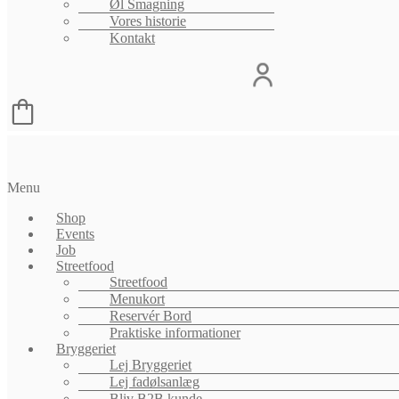
Øl Smagning
Vores historie
Kontakt
Menu
Shop
Events
Job
Streetfood
Streetfood
Menukort
Reservér Bord
Praktiske informationer
Bryggeriet
Lej Bryggeriet
Lej fadølsanlæg
Bliv B2B kunde