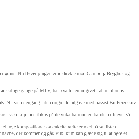
le Penguins. Nu flyver pingvinerne direkte mod Gamborg Bryghus og
dskillige gange på MTV, har kvartetten udgivet i alt ni albums.
tivals. Nu som dengang i den originale udgave med bassist Bo Feierskov
 akustisk set-up med fokus på de vokalharmonier, bandet er blevet så
elt nye kompositioner og enkelte rariteter med på sætlisten.
 af navne, der kommer og går. Publikum kan glæde sig til at høre et