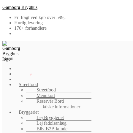
Gamborg Bryghus
Fri fragt ved køb over 599,-
Hurtig levering
170+ forhandlere
Menu
Shop
Events
Job
Streetfood
Streetfood
Menukort
Reservér Bord
Praktiske informationer
Bryggeriet
Lej Bryggeriet
Lej fadølsanlæg
Bliv B2B kunde