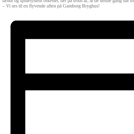
tændt og spillelystent orkester, der på trods af, at de denne gang har tru
– Vi ses til en flyvende aften på Gamborg Bryghus!