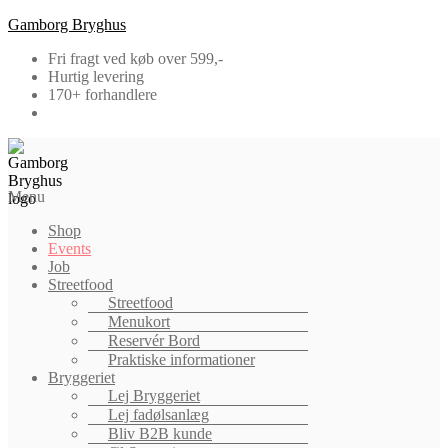
Gamborg Bryghus
Fri fragt ved køb over 599,-
Hurtig levering
170+ forhandlere
Menu
Shop
Events
Job
Streetfood
Streetfood
Menukort
Reservér Bord
Praktiske informationer
Bryggeriet
Lej Bryggeriet
Lej fadølsanlæg
Bliv B2B kunde