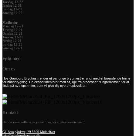
Torsdag 12-22
Fredag 12-01
Lørdag 12-01
Søndag 12-22
Madboder
Mandag 12-21
Tirsdag 12-21
Onsdag 12-21
Torsdag 12-21
Fredag 12-21
Lørdag 12-21
Søndag 12-21
Følg med
Om os
Hos Gamborg Bryghus, render et par unge brygmestre rundt med et brændende hjerte
for håndbrygning. De eksperimenterer med alt, lige fra processer til ingredienser, for at
finde på nye opskrifter, som vil give dig nye øl-oplevelser.
Kontakt
Har du ris/ros eller spørgsmål til os, så kontakt os via mail.
Gl. Banegårdsvej 29 5500 Middelfart
info@gamborgbryghus.dk