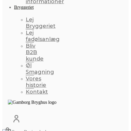
informationer
Bryggeriet
Lej
Bryggeriet
Lej
fadølsanlæg
Bliv
B2B
kunde
Øl
Smagning
Vores
historie
Kontakt