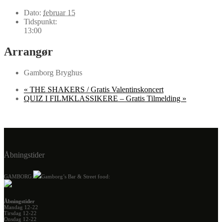
Dato:
februar 15
Tidspunkt:
13:00
Arrangør
Gamborg Bryghus
«
THE SHAKERS / Gratis Valentinskoncert
QUIZ I FILMKLASSIKERE – Gratis Tilmelding
»
Åbningstider
GAMBORG:
Gamborg’s Bar & Street food:
Åbningstider
Mandag 12-22
Tirsdag 12-22
Onsdag 12-22