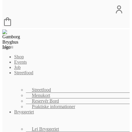
Menu
Shop
Events
Job
Streetfood
Streetfood
Menukort
Reservér Bord
Praktiske informationer
Bryggeriet
Lej Bryggeriet