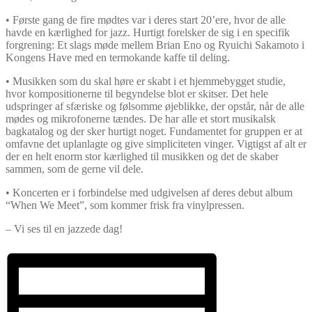
• Første gang de fire mødtes var i deres start 20’ere, hvor de alle
havde en kærlighed for jazz. Hurtigt forelsker de sig i en specifik
forgrening: Et slags møde mellem Brian Eno og Ryuichi Sakamoto i
Kongens Have med en termokande kaffe til deling.
• Musikken som du skal høre er skabt i et hjemmebygget studie,
hvor kompositionerne til begyndelse blot er skitser. Det hele
udspringer af sfæriske og følsomme øjeblikke, der opstår, når de alle
mødes og mikrofonerne tændes. De har alle et stort musikalsk
bagkatalog og der sker hurtigt noget. Fundamentet for gruppen er at
omfavne det uplanlagte og give simpliciteten vinger. Vigtigst af alt er
der en helt enorm stor kærlighed til musikken og det de skaber
sammen, som de gerne vil dele.
• Koncerten er i forbindelse med udgivelsen af deres debut album
“When We Meet”, som kommer frisk fra vinylpressen.
– Vi ses til en jazzede dag!