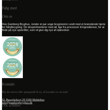
Følg med
Om os
Hos Gamborg Bryghus, render et par unge brygmestre rundt med et brændende hjerte
for håndbrygning. De eksperimenterer med alt, lige fra processer til ingredienser, for at
finde på nye opskrifter, som vil give dig nye øl-oplevelser.
Kontakt
Har du ris/ros eller spørgsmål til os, så kontakt os via mail.
Gl. Banegårdsvej 29 5500 Middelfart
info@gamborgbryghus.dk
CVR: 42566691