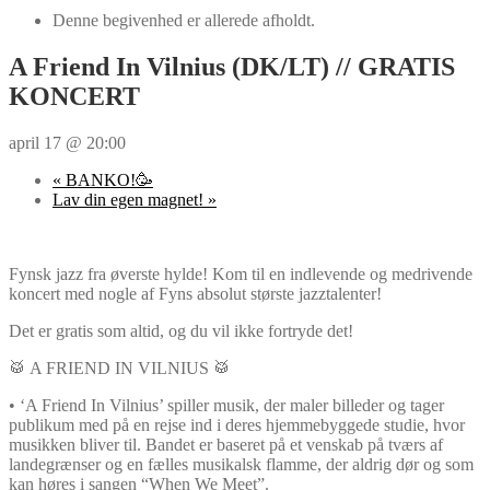
Denne begivenhed er allerede afholdt.
A Friend In Vilnius (DK/LT) // GRATIS
KONCERT
april 17 @ 20:00
«
BANKO!🥳
Lav din egen magnet!
»
Fynsk jazz fra øverste hylde! Kom til en indlevende og medrivende
koncert med nogle af Fyns absolut største jazztalenter!
Det er gratis som altid, og du vil ikke fortryde det!
🥁 A FRIEND IN VILNIUS 🥁
• ‘A Friend In Vilnius’ spiller musik, der maler billeder og tager
publikum med på en rejse ind i deres hjemmebyggede studie, hvor
musikken bliver til. Bandet er baseret på et venskab på tværs af
landegrænser og en fælles musikalsk flamme, der aldrig dør og som
kan høres i sangen “When We Meet”.