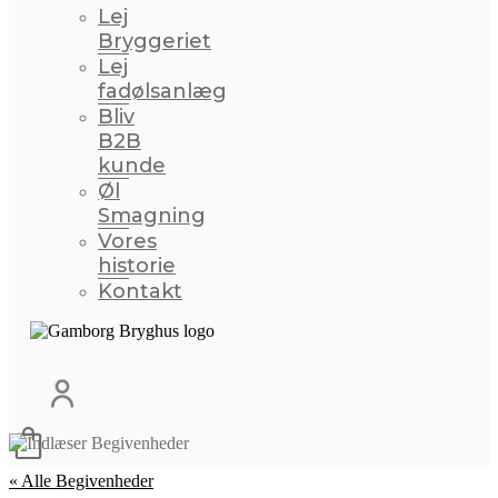
Lej
Bryggeriet
Lej
fadølsanlæg
Bliv
B2B
kunde
Øl
Smagning
Vores
historie
Kontakt
« Alle Begivenheder