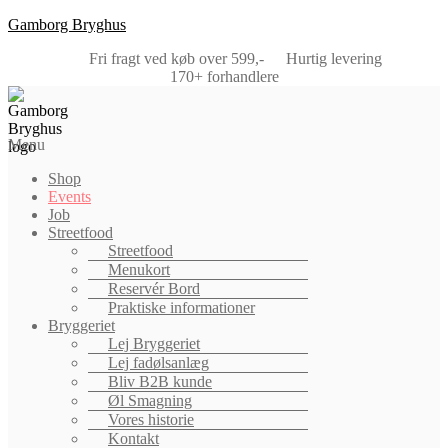
Gamborg Bryghus
Fri fragt ved køb over 599,-
Hurtig levering
170+ forhandlere
Menu
Shop
Events
Job
Streetfood
Streetfood
Menukort
Reservér Bord
Praktiske informationer
Bryggeriet
Lej Bryggeriet
Lej fadølsanlæg
Bliv B2B kunde
Øl Smagning
Vores historie
Kontakt