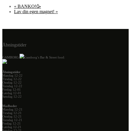
«
BANKO!🥳
Lav din egen magnet!
»
Åbningstider
GAMBORG:
Gamborg’s Bar & Street food:
Åbningstider
Mandag 12-22
Tirsdag 12-22
Onsdag 12-22
Torsdag 12-22
Fredag 12-01
Lørdag 12-01
Søndag 12-22
Madboder
Mandag 12-21
Tirsdag 12-21
Onsdag 12-21
Torsdag 12-21
Fredag 12-21
Lørdag 12-21
Søndag 12-21