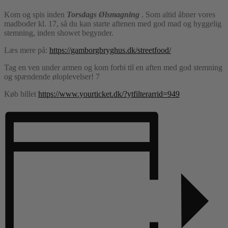
Kom og spis inden
Torsdags Ølsmagning
. Som altid åbner vores
madboder kl. 17, så du kan starte aftenen med god mad og hyggelig
stemning, inden showet begynder.
Læs mere på:
https://gamborgbryghus.dk/streetfood/
Tag en ven under armen og kom forbi til en aften med god stemning
og spændende øloplevelser! 7
Køb billet
https://www.yourticket.dk/?ytfilterarrid=949