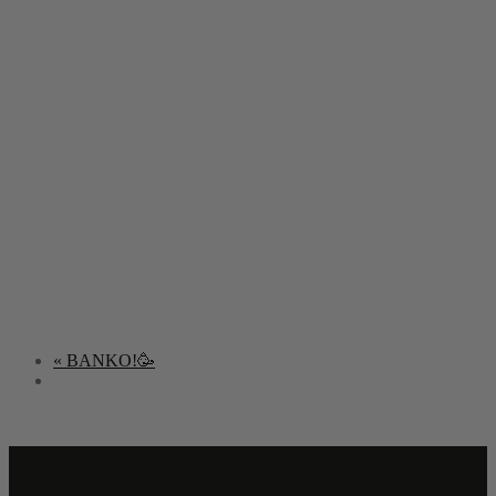
«
BANKO!🥳