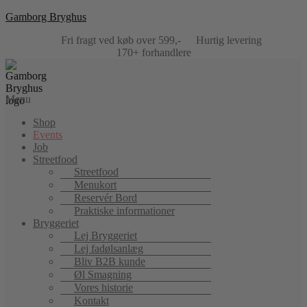
Gamborg Bryghus
Fri fragt ved køb over 599,-
Hurtig levering
170+ forhandlere
Menu
Shop
Events
Job
Streetfood
Streetfood
Menukort
Reservér Bord
Praktiske informationer
Bryggeriet
Lej Bryggeriet
Lej fadølsanlæg
Bliv B2B kunde
Øl Smagning
Vores historie
Kontakt