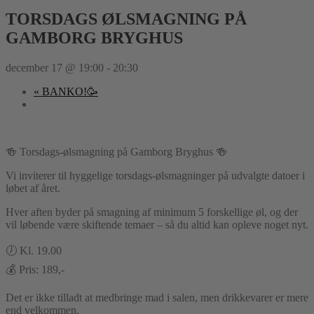
TORSDAGS ØLSMAGNING PÅ
GAMBORG BRYGHUS
december 17 @ 19:00
-
20:30
«
BANKO!🥳
🍻 Torsdags-ølsmagning på Gamborg Bryghus 🍻
Vi inviterer til hyggelige torsdags-ølsmagninger på udvalgte datoer i
løbet af året.
Hver aften byder på smagning af minimum 5 forskellige øl, og der
vil løbende være skiftende temaer – så du altid kan opleve noget nyt.
🕖 Kl. 19.00
💰 Pris: 189,-
Det er ikke tilladt at medbringe mad i salen, men drikkevarer er mere
end velkommen.