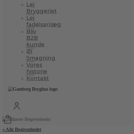
Lej
Bryggeriet
Lej
fadølsanlæg
Bliv
B2B
kunde
Øl
Smagning
Vores
historie
Kontakt
« Alle Begivenheder