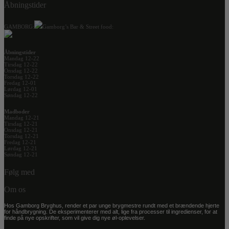
Åbningstider
GAMBORG:
Gamborg’s Bar & Street food:
Åbningstider
Mandag 12-22
Tirsdag 12-22
Onsdag 12-22
Torsdag 12-22
Fredag 12-01
Lørdag 12-01
Søndag 12-22
Madboder
Mandag 12-21
Tirsdag 12-21
Onsdag 12-21
Torsdag 12-21
Fredag 12-21
Lørdag 12-21
Søndag 12-21
Følg med
Om os
Hos Gamborg Bryghus, render et par unge brygmestre rundt med et brændende hjerte
for håndbrygning. De eksperimenterer med alt, lige fra processer til ingredienser, for at
finde på nye opskrifter, som vil give dig nye øl-oplevelser.