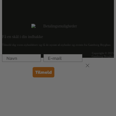
Få en skål i din indbakke
Tilmeld dig vores nyhedsbrev og få de nyeste øl-nyheder og events fra Gamborg Bryghus.
Copyright © 2025
Gamborg Bryghus
Tilmeld