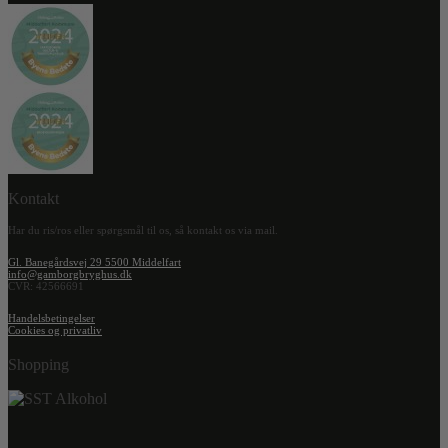
Kontakt
Har du ris/ros eller spørgsmål til os, så kontakt os via mail.
Gl. Banegårdsvej 29 5500 Middelfart
info@gamborgbryghus.dk
CVR: 42566691
Handelsbetingelser
Cookies og privatliv
Shopping