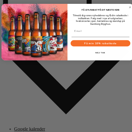
FÅ 10% RABAT PÅ DIT NÆSTE KØB
Tilmeld dig vores nyhedsbrev og få din rabatkode i
indbakken. Følg med i nye øl-udgivelser,
livekoncerter, quiz, børnekrea og standup på
Gamborg Bryghus.
Tilføj til kalender
Få min 10% rabatkode
NEJ TAK
Google kalender